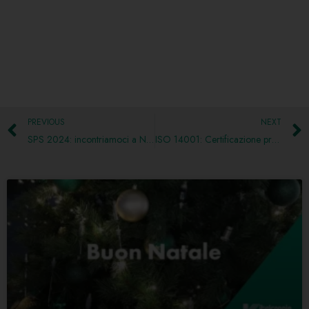
PREVIOUS
NEXT
SPS 2024: incontriamoci a Norimberga
ISO 14001: Certificazione prevista per il 2025