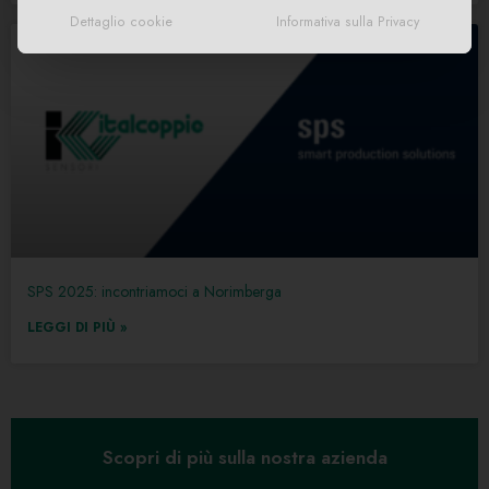
Dettaglio cookie
Informativa sulla Privacy
SPS 2025: incontriamoci a Norimberga
LEGGI DI PIÙ »
Scopri di più sulla nostra azienda