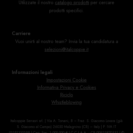
Utilizzate il nostro
catalogo
prodotti
per cercare
prodotti specifici.
Carriere
Vuoi unirti al nostro team? Invia la tua candidatura a
selezioni@italcoppie.it
Informazioni legali
Impostazioni Cookie
Informativa Privacy e Cookies
Riciclo
Whistleblowing
Italcoppie Sensori srl. | Via A. Tonani, 8 – Fraz. S. Giacomo Lovara (già
S. Giacomo al Campo) 26030 Malagnino (CR) – Italy | P. IVA IT
01151310198 | Cap. Soc. 1.000.000 € | C.C.I.A.A. : CR
00923870331
| ©