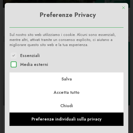
This bu
Preferenze Privacy
Buon Natale
LEGGI DI PIÙ »
Sul nostro sito web utilizziamo i cookie. Alcuni sono essenziali,
mentre altri, attivati tramite un consenso esplicito, ci aiutano a
migliorare questo sito web e la tua esperienza.
The following is a list of service groups for which consent c
Essenziali
Media esterni
Salva
Accetta tutto
Chiudi
Il nostro primo rapporto di sostenibilità: il 2024 in cifre
Preferenze individuali sulla privacy
LEGGI DI PIÙ »