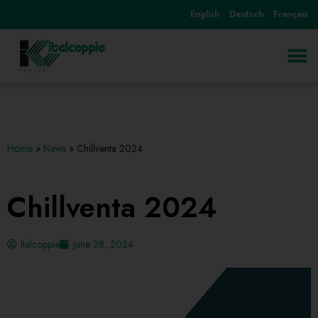
English
Deutsch
Français
Skip
to
content
Home
»
News
»
Chillventa 2024
Chillventa 2024
Italcoppie
June 28, 2024