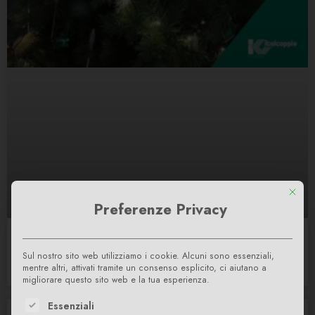
This bu
Preferenze Privacy
Buon Natale
Sul nostro sito web utilizziamo i cookie. Alcuni sono essenziali,
LEGGI DI PIÙ »
mentre altri, attivati tramite un consenso esplicito, ci aiutano a
migliorare questo sito web e la tua esperienza.
The following is a list of service groups for which consent c
Essenziali