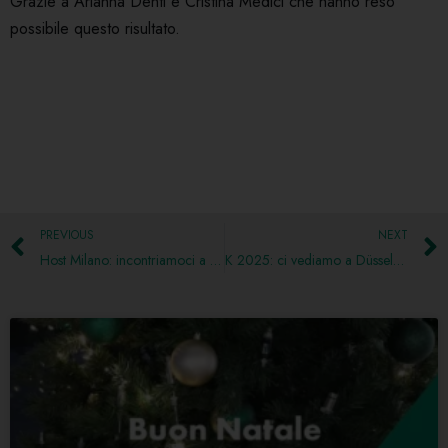
Grazie a Arianna Denti e Cristina Medici che hanno reso
possibile questo risultato.
PREVIOUS
NEXT
Host Milano: incontriamoci a Milano
K 2025: ci vediamo a Düsseldorf