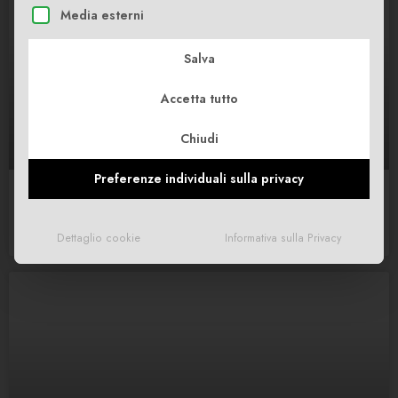
Media esterni
Salva
Accetta tutto
Chiudi
Preferenze individuali sulla privacy
Il nostro primo rapporto di sostenibilità: il 2024 in cifre
LEGGI DI PIÙ »
Dettaglio cookie
Informativa sulla Privacy