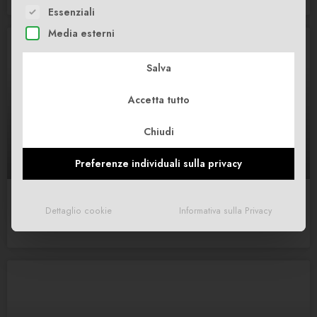
The following is a list of service groups for which consent c
Essenziali
Media esterni
Salva
Accetta tutto
Chiudi
Preferenze individuali sulla privacy
Il nostro primo rapporto di sostenibilità: il 2024 in cifre
Dettaglio cookie
Informativa sulla Privacy
LEGGI DI PIÙ »