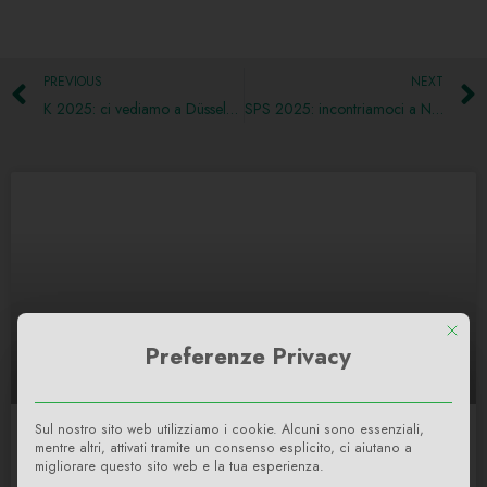
PREVIOUS
NEXT
K 2025: ci vediamo a Düsseldorf
SPS 2025: incontriamoci a Norimberga
This bu
Preferenze Privacy
Sul nostro sito web utilizziamo i cookie. Alcuni sono essenziali,
Buon Natale
mentre altri, attivati tramite un consenso esplicito, ci aiutano a
migliorare questo sito web e la tua esperienza.
LEGGI DI PIÙ »