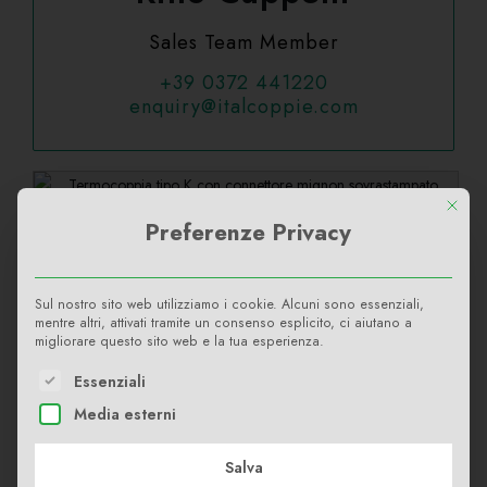
Sales Team Member
+39 0372 441220
enquiry@italcoppie.com
This bu
Preferenze Privacy
Termocoppia tipo K ad isolamento minerale
con connettore mignon sovrastampato
Sul nostro sito web utilizziamo i cookie. Alcuni sono essenziali,
mentre altri, attivati tramite un consenso esplicito, ci aiutano a
Serie:
TCOSTD
migliorare questo sito web e la tua esperienza.
Campo di Misura:
fino a 1,150 °C
The following is a list of service groups for which consent c
Essenziali
Sensore:
Tipo K
Media esterni
Connessione:
connettore compensato
Salva