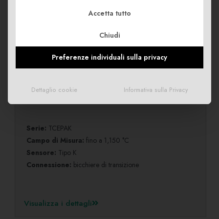
Visualizza i dettagli
Accetta tutto
Chiudi
Preferenze individuali sulla privacy
Termocoppia tipo K
ad isolamento minerale
Dettaglio cookie
Informativa sulla Privacy
con transizione sovrastampata
Serie:
TCEPAK
Campo di Misura:
fino a 1,150 °C
Sensore:
Tipo K
Connessione:
bicchiere di transizione
Visualizza i dettagli