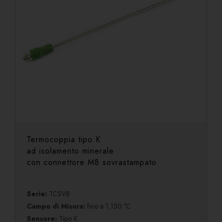
Termocoppia tipo K
ad isolamento minerale
con connettore M8 sovrastampato
Serie:
TCSV8
Campo di Misura:
fino a 1,150 °C
Sensore:
Tipo K