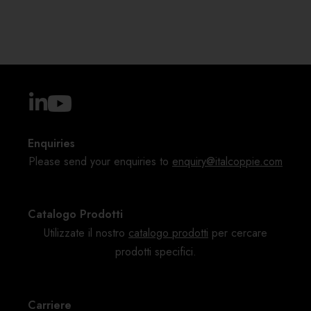
Enquiries
Please send your enquiries to
enquiry@italcoppie.com
Catalogo Prodotti
Utilizzate il nostro
catalogo
prodotti
per cercare
prodotti specifici.
Carriere